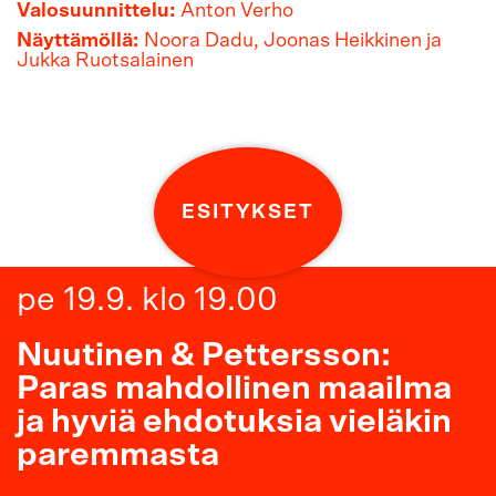
Valosuunnittelu:
Anton Verho
Näyttämöllä:
Noora Dadu, Joonas Heikkinen ja
Jukka Ruotsalainen
ESITYKSET
pe 19.9. klo 19.00
Nuutinen & Pettersson:
Paras mahdollinen maailma
ja hyviä ehdotuksia vieläkin
paremmasta