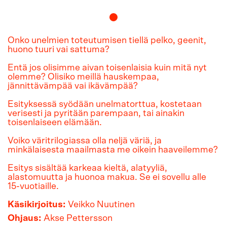
Onko unelmien toteutumisen tiellä pelko, geenit,
huono tuuri vai sattuma?
Entä jos olisimme aivan toisenlaisia kuin mitä nyt
olemme? Olisiko meillä hauskempaa,
jännittävämpää vai ikävämpää?
Esityksessä syödään unelmatorttua, kostetaan
verisesti ja pyritään parempaan, tai ainakin
toisenlaiseen elämään.
Voiko väritrilogiassa olla neljä väriä, ja
minkälaisesta maailmasta me oikein haaveilemme?
Esitys sisältää karkeaa kieltä, alatyyliä,
alastomuutta ja huonoa makua. Se ei sovellu alle
15-vuotiaille.
Käsikirjoitus:
Veikko Nuutinen
Ohjaus:
Akse Pettersson