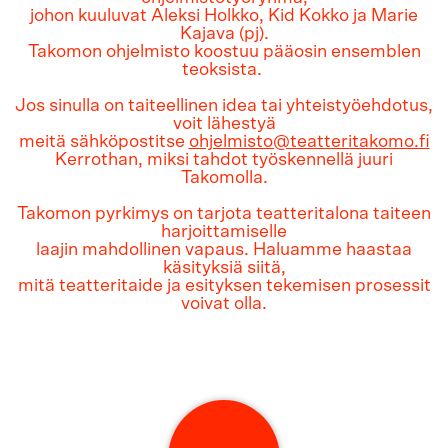
johon kuuluvat Aleksi Holkko, Kid Kokko ja Marie
Kajava (pj).
Takomon ohjelmisto koostuu pääosin ensemblen
teoksista.
Jos sinulla on taiteellinen idea tai yhteistyöehdotus,
voit lähestyä
meitä sähköpostitse
ohjelmisto@teatteritakomo.fi
Kerrothan, miksi tahdot työskennellä juuri
Takomolla.
Takomon pyrkimys on tarjota teatteritalona taiteen
harjoittamiselle
laajin mahdollinen vapaus. Haluamme haastaa
käsityksiä siitä,
mitä teatteritaide ja esityksen tekemisen prosessit
voivat olla.