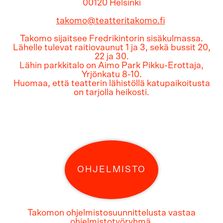
00120 Helsinki
takomo@teatteritakomo.fi
Takomo sijaitsee Fredrikintorin sisäkulmassa.
Lähelle tulevat raitiovaunut 1 ja 3, sekä bussit 20,
22 ja 30.
Lähin parkkitalo on Aimo Park Pikku-Erottaja,
Yrjönkatu 8-10.
Huomaa, että teatterin lähistöllä katupaikoitusta
on tarjolla heikosti.
OHJELMISTO
Takomon ohjelmistosuunnittelusta vastaa
ohjelmistotyöryhmä,