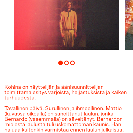
Kohina on näyttelijän ja äänisuunnittelijan
toimittama esitys varjoista, heijastuksista ja kaiken
turhuudesta.
Tavallinen päivä. Surullinen ja ihmeellinen. Mattio
(kuvassa oikealla) on sanoittanut laulun, jonka
Bernardo (vasemmalla) on säveltänyt. Bernardon
mielestä laulusta tuli uskomattoman kaunis. Hän
haluaa kuitenkin varmistaa ennen laulun julkaisua,