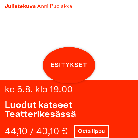
Julistekuva
Anni Puolakka
ESITYKSET
ke 6.8. klo 19.00
Luodut katseet
Teatterikesässä
44,10 / 40,10 €
Osta lippu