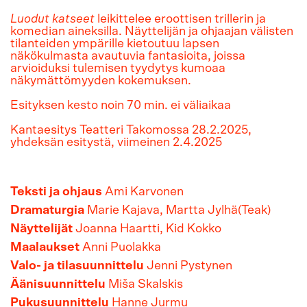
Luodut katseet
leikittelee eroottisen trillerin ja
komedian aineksilla. Näyttelijän ja ohjaajan välisten
tilanteiden ympärille kietoutuu lapsen
näkökulmasta avautuvia fantasioita, joissa
arvioiduksi tulemisen tyydytys kumoaa
näkymättömyyden kokemuksen.
Esityksen kesto noin 70 min. ei väliaikaa
Kantaesitys Teatteri Takomossa 28.2.2025,
yhdeksän esitystä, viimeinen 2.4.2025
Teksti ja ohjaus
Ami Karvonen
Dramaturgia
Marie Kajava, Martta Jylhä(Teak)
Näyttelijät
Joanna Haartti, Kid Kokko
Maalaukset
Anni Puolakka
Valo- ja tilasuunnittelu
Jenni Pystynen
Äänisuunnittelu
Miša Skalskis
Pukusuunnittelu
Hanne Jurmu