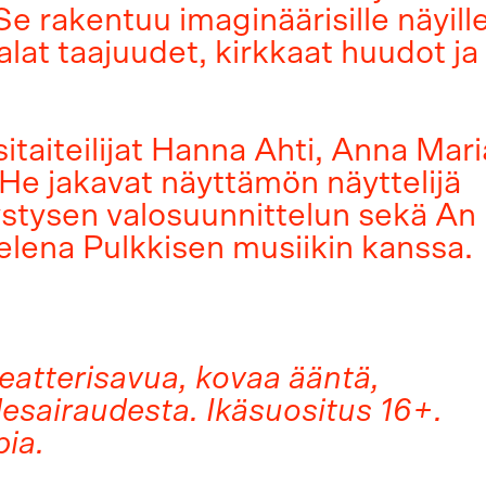
e rakentuu imaginäärisille näyille
alat taajuudet, kirkkaat huudot ja
itaiteilijat Hanna Ahti, Anna Mari
He jakavat näyttämön näyttelijä
stysen valosuunnittelun sekä An
Helena Pulkkisen musiikin kanssa.
teatterisavua, kovaa ääntä,
esairaudesta. Ikäsuositus 16+.
pia.