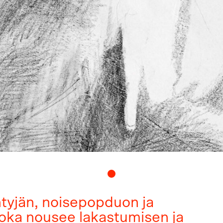
tyjän, noisepopduon ja
joka nousee lakastumisen ja