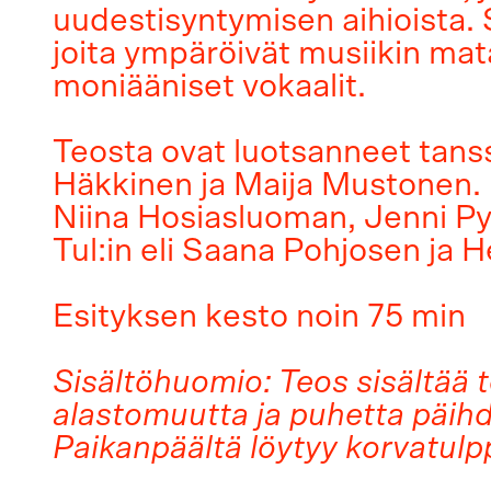
uudestisyntymisen aihioista. S
joita ympäröivät musiikin mat
moniääniset vokaalit.
Teosta ovat luotsanneet tanss
Häkkinen ja Maija Mustonen. 
Niina Hosiasluoman, Jenni Py
Tul:in eli Saana Pohjosen ja 
Esityksen kesto noin 75 min
Sisältöhuomio: Teos sisältää 
alastomuutta ja puhetta päihd
Paikanpäältä löytyy korvatulp