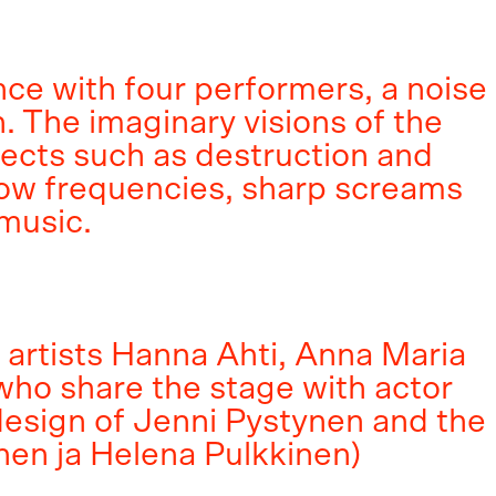
e with four performers, a noise
. The imaginary visions of the
jects such as destruction and
 low frequencies, sharp screams
 music.
 artists Hanna Ahti, Anna Maria
ho share the stage with actor
design of Jenni Pystynen and the
nen ja Helena Pulkkinen)