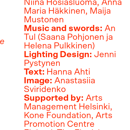
Niina Hosiasluoma, Anna
Maria Häkkinen, Maija
Mustonen
Music and swords:
An
Tul (Saana Pohjonen ja
ge
Helena Pulkkinen)
Lighting Design:
Jenni
Pystynen
Text:
Hanna Ahti
Image:
Anastasiia
Sviridenko
Supported by:
Arts
Management Helsinki,
Kone Foundation, Arts
Promotion Centre