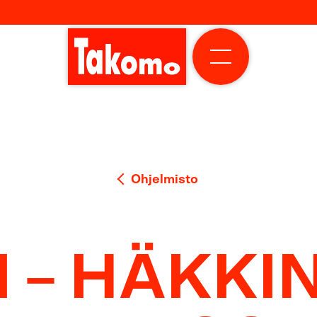
Yli
Primary
Menu
Ohjelmisto
 – HÄKKI