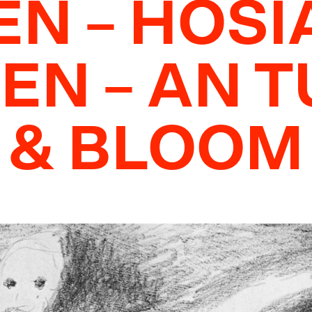
N – HOS
EN – AN 
& BLOOM