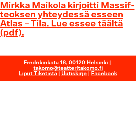
Mirkka Maikola kirjoitti Massif-
teoksen yhteydessä esseen
Atlas – Tila. Lue essee täältä
(pdf).
Fredrikinkatu 18, 00120 Helsinki |
takomo@teatteritakomo.fi
Liput Tiketistä
|
Uutiskirje
|
Facebook